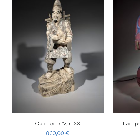
Okimono Asie XX
Lampe
860,00
€