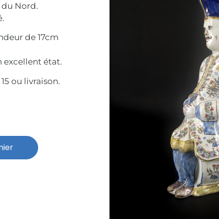
 du Nord.
é.
ondeur de 17cm
 excellent état.
15 ou livraison.
nier