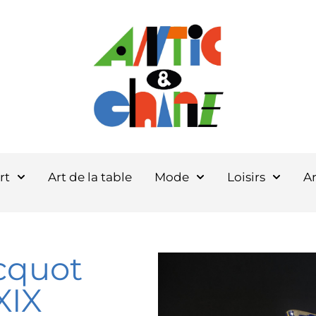
rt
Art de la table
Mode
Loisirs
Ar
cquot
 XIX