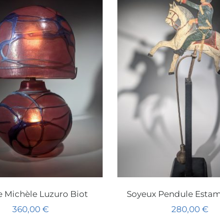
 Michèle Luzuro Biot
Soyeux Pendule Estam
360,00
€
280,00
€